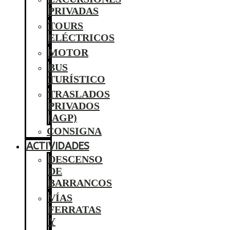
PRIVADAS
TOURS
ELÉCTRICOS
MOTOR
BUS
TURÍSTICO
TRASLADOS
PRIVADOS
(AGP)
CONSIGNA
ACTIVIDADES
DESCENSO
DE
BARRANCOS
VÍAS
FERRATAS
Y