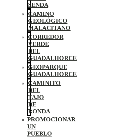
SENDA
CAMINO
GEOLÓGICO
MALACITANO
CORREDOR
VERDE
DEL
GUADALHORCE
GEOPARQUE
GUADALHORCE
CAMINITO
DEL
TAJO
DE
RONDA
PROMOCIONAR
UN
PUEBLO