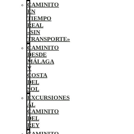
CAMINITO
EN
TIEMPO
REAL
«SIN
TRANSPORTE»
CAMINITO
DESDE
MÁLAGA
Y
COSTA
DEL
SOL
EXCURSIONES
AL
CAMINITO
DEL
REY
CAMINITO