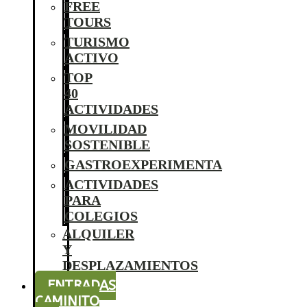
FREE
TOURS
TURISMO
ACTIVO
TOP
40
ACTIVIDADES
MOVILIDAD
SOSTENIBLE
GASTROEXPERIMENTA
ACTIVIDADES
PARA
COLEGIOS
ALQUILER
Y
DESPLAZAMIENTOS
ENTRADAS
CAMINITO