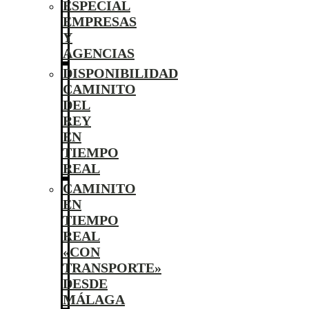
ESPECIAL
EMPRESAS
Y
AGENCIAS
DISPONIBILIDAD
CAMINITO
DEL
REY
EN
TIEMPO
REAL
CAMINITO
EN
TIEMPO
REAL
«CON
TRANSPORTE»
DESDE
MÁLAGA