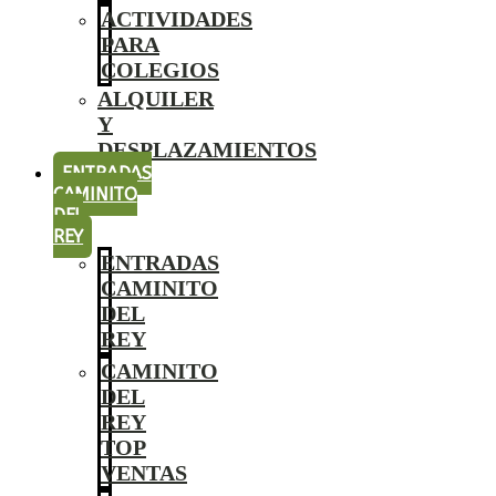
ACTIVIDADES
PARA
COLEGIOS
ALQUILER
Y
DESPLAZAMIENTOS
ENTRADAS
CAMINITO
DEL
REY
ENTRADAS
CAMINITO
DEL
REY
CAMINITO
DEL
REY
TOP
VENTAS