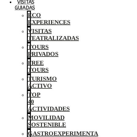
VISITAS
GUIADAS
ECO
EXPERIENCES
VISITAS
TEATRALIZADAS
TOURS
PRIVADOS
FREE
TOURS
TURISMO
ACTIVO
TOP
40
ACTIVIDADES
MOVILIDAD
SOSTENIBLE
GASTROEXPERIMENTA