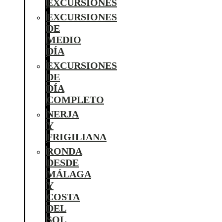
EXCURSIONES
EXCURSIONES
DE
MEDIO
DÍA
EXCURSIONES
DE
DÍA
COMPLETO
NERJA
Y
FRIGILIANA
RONDA
DESDE
MÁLAGA
Y
COSTA
DEL
SOL