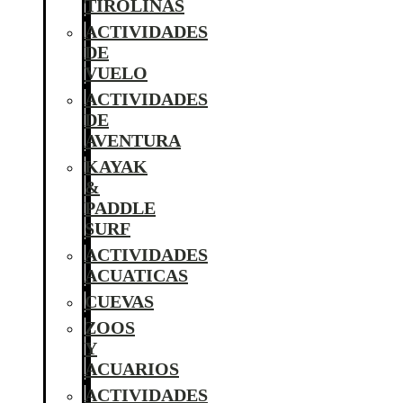
TIROLINAS
ACTIVIDADES
DE
VUELO
ACTIVIDADES
DE
AVENTURA
KAYAK
&
PADDLE
SURF
ACTIVIDADES
ACUATICAS
CUEVAS
ZOOS
Y
ACUARIOS
ACTIVIDADES