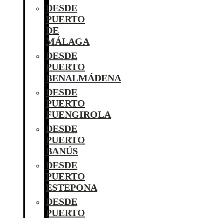
DESDE
PUERTO
DE
MÁLAGA
DESDE
PUERTO
BENALMÁDENA
DESDE
PUERTO
FUENGIROLA
DESDE
PUERTO
BANÚS
DESDE
PUERTO
ESTEPONA
DESDE
PUERTO