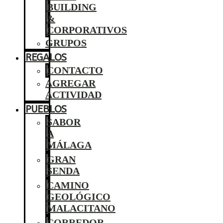
BUILDING
&
CORPORATIVOS
GRUPOS
REGALOS
CONTACTO
AGREGAR
ACTIVIDAD
PUEBLOS
SABOR
A
MÁLAGA
GRAN
SENDA
CAMINO
GEOLÓGICO
MALACITANO
CORREDOR