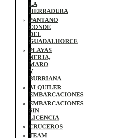
LA
HERRADURA
PANTANO
CONDE
DEL
GUADALHORCE
PLAYAS
NERJA,
MARO
Y
BURRIANA
ALQUILER
EMBARCACIONES
EMBARCACIONES
SIN
LICENCIA
CRUCEROS
TEAM