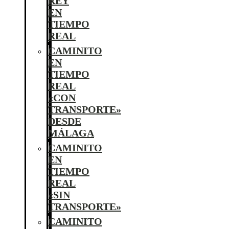
REY
EN
TIEMPO
REAL
CAMINITO
EN
TIEMPO
REAL
«CON
TRANSPORTE»
DESDE
MÁLAGA
CAMINITO
EN
TIEMPO
REAL
«SIN
TRANSPORTE»
CAMINITO