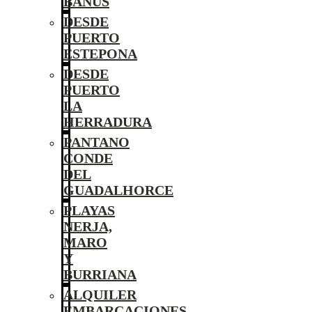
BANÚS
DESDE
PUERTO
ESTEPONA
DESDE
PUERTO
LA
HERRADURA
PANTANO
CONDE
DEL
GUADALHORCE
PLAYAS
NERJA,
MARO
Y
BURRIANA
ALQUILER
EMBARCACIONES