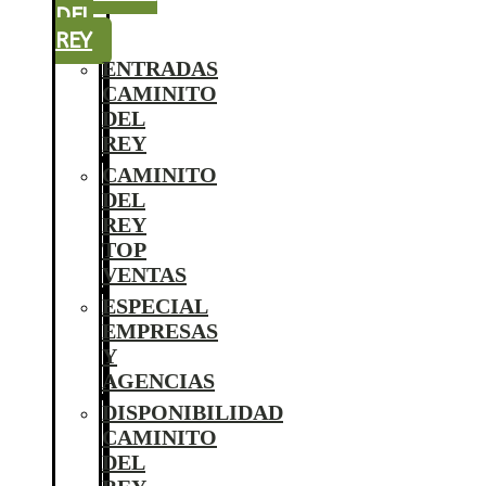
DEL
REY
ENTRADAS
CAMINITO
DEL
REY
CAMINITO
DEL
REY
TOP
VENTAS
ESPECIAL
EMPRESAS
Y
AGENCIAS
DISPONIBILIDAD
CAMINITO
DEL