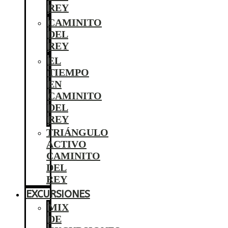
REY
CAMINITO
DEL
REY
EL
TIEMPO
EN
CAMINITO
DEL
REY
TRIÁNGULO
ACTIVO
CAMINITO
DEL
REY
EXCURSIONES
MIX
DE