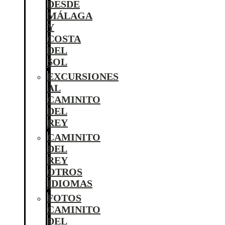
DESDE
MÁLAGA
Y
COSTA
DEL
SOL
EXCURSIONES
AL
CAMINITO
DEL
REY
CAMINITO
DEL
REY
OTROS
IDIOMAS
FOTOS
CAMINITO
DEL