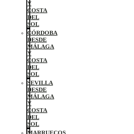
Y
COSTA
DEL
SOL
CÓRDOBA
DESDE
MÁLAGA
Y
COSTA
DEL
SOL
SEVILLA
DESDE
MÁLAGA
Y
COSTA
DEL
SOL
MARRUECOS