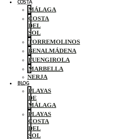
COSTA
MÁLAGA
COSTA
DEL
SOL
TORREMOLINOS
BENALMÁDENA
FUENGIROLA
MARBELLA
NERJA
BLOG
PLAYAS
DE
MÁLAGA
PLAYAS
COSTA
DEL
SOL