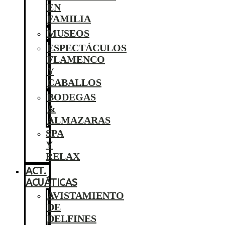
EN
FAMILIA
MUSEOS
ESPECTÁCULOS
FLAMENCO
Y
CABALLOS
BODEGAS
&
ALMAZARAS
SPA
Y
RELAX
ACT.
ACUÁTICAS
AVISTAMIENTO
DE
DELFINES