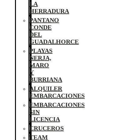
LA
HERRADURA
PANTANO
CONDE
DEL
GUADALHORCE
PLAYAS
NERJA,
MARO
Y
BURRIANA
ALQUILER
EMBARCACIONES
EMBARCACIONES
SIN
LICENCIA
CRUCEROS
TEAM