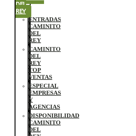
DEL
REY
ENTRADAS
CAMINITO
DEL
REY
CAMINITO
DEL
REY
TOP
VENTAS
ESPECIAL
EMPRESAS
Y
AGENCIAS
DISPONIBILIDAD
CAMINITO
DEL