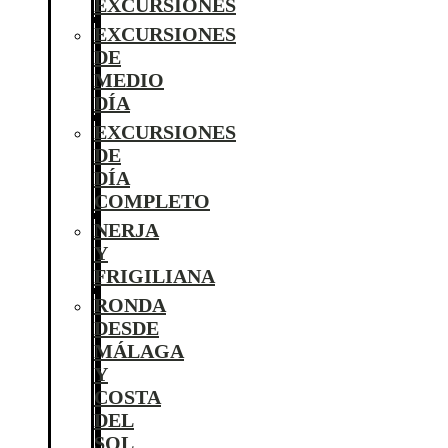
EXCURSIONES
EXCURSIONES
DE
MEDIO
DÍA
EXCURSIONES
DE
DÍA
COMPLETO
NERJA
Y
FRIGILIANA
RONDA
DESDE
MÁLAGA
Y
COSTA
DEL
SOL