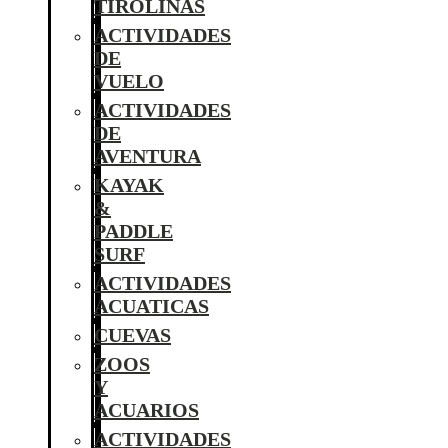
TIROLINAS
ACTIVIDADES
DE
VUELO
ACTIVIDADES
DE
AVENTURA
KAYAK
&
PADDLE
SURF
ACTIVIDADES
ACUATICAS
CUEVAS
ZOOS
Y
ACUARIOS
ACTIVIDADES