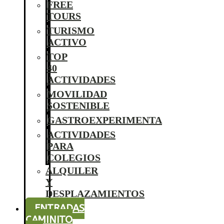
FREE
TOURS
TURISMO
ACTIVO
TOP
40
ACTIVIDADES
MOVILIDAD
SOSTENIBLE
GASTROEXPERIMENTA
ACTIVIDADES
PARA
COLEGIOS
ALQUILER
Y
DESPLAZAMIENTOS
ENTRADAS
CAMINITO