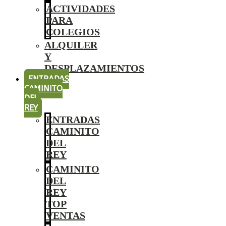
ACTIVIDADES
PARA
COLEGIOS
ALQUILER
Y
DESPLAZAMIENTOS
ENTRADAS
CAMINITO
DEL
REY
ENTRADAS
CAMINITO
DEL
REY
CAMINITO
DEL
REY
TOP
VENTAS