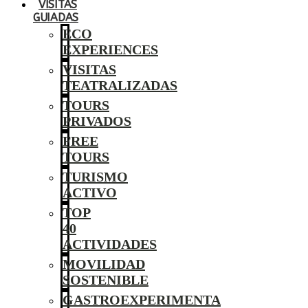
VISITAS
GUIADAS
ECO
EXPERIENCES
VISITAS
TEATRALIZADAS
TOURS
PRIVADOS
FREE
TOURS
TURISMO
ACTIVO
TOP
40
ACTIVIDADES
MOVILIDAD
SOSTENIBLE
GASTROEXPERIMENTA