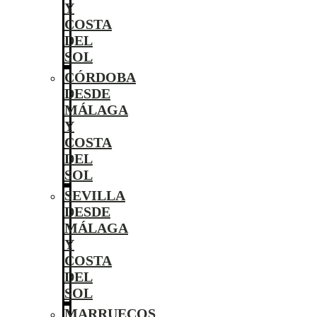
Y
COSTA
DEL
SOL
CÓRDOBA
DESDE
MÁLAGA
Y
COSTA
DEL
SOL
SEVILLA
DESDE
MÁLAGA
Y
COSTA
DEL
SOL
MARRUECOS