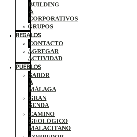
BUILDING
&
CORPORATIVOS
GRUPOS
REGALOS
CONTACTO
AGREGAR
ACTIVIDAD
PUEBLOS
SABOR
A
MÁLAGA
GRAN
SENDA
CAMINO
GEOLÓGICO
MALACITANO
CORREDOR