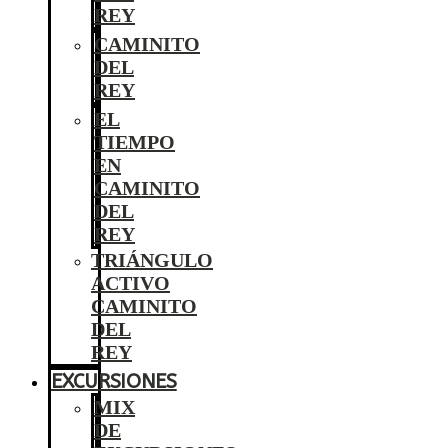
REY
CAMINITO
DEL
REY
EL
TIEMPO
EN
CAMINITO
DEL
REY
TRIÁNGULO
ACTIVO
CAMINITO
DEL
REY
EXCURSIONES
MIX
DE