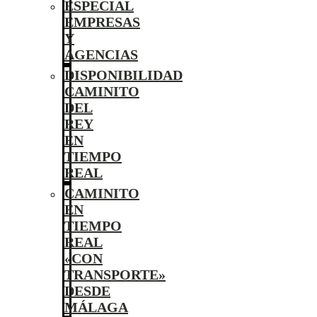
ESPECIAL
EMPRESAS
Y
AGENCIAS
DISPONIBILIDAD
CAMINITO
DEL
REY
EN
TIEMPO
REAL
CAMINITO
EN
TIEMPO
REAL
«CON
TRANSPORTE»
DESDE
MÁLAGA