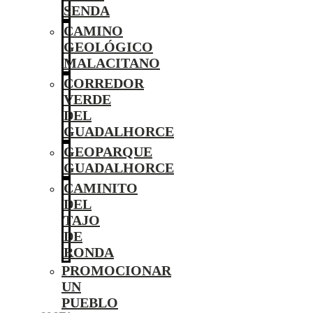
SENDA
CAMINO
GEOLÓGICO
MALACITANO
CORREDOR
VERDE
DEL
GUADALHORCE
GEOPARQUE
GUADALHORCE
CAMINITO
DEL
TAJO
DE
RONDA
PROMOCIONAR
UN
PUEBLO