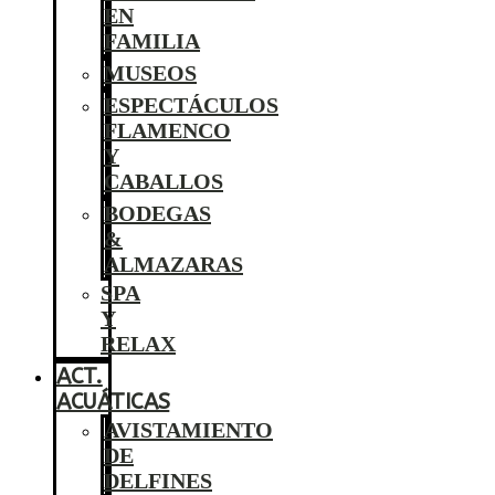
EN
FAMILIA
MUSEOS
ESPECTÁCULOS
FLAMENCO
Y
CABALLOS
BODEGAS
&
ALMAZARAS
SPA
Y
RELAX
ACT.
ACUÁTICAS
AVISTAMIENTO
DE
DELFINES