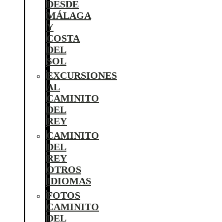
DESDE
MÁLAGA
Y
COSTA
DEL
SOL
EXCURSIONES
AL
CAMINITO
DEL
REY
CAMINITO
DEL
REY
OTROS
IDIOMAS
FOTOS
CAMINITO
DEL