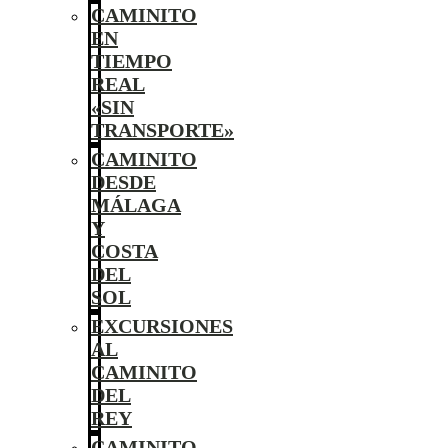
CAMINITO
EN
TIEMPO
REAL
«SIN
TRANSPORTE»
CAMINITO
DESDE
MÁLAGA
Y
COSTA
DEL
SOL
EXCURSIONES
AL
CAMINITO
DEL
REY
CAMINITO