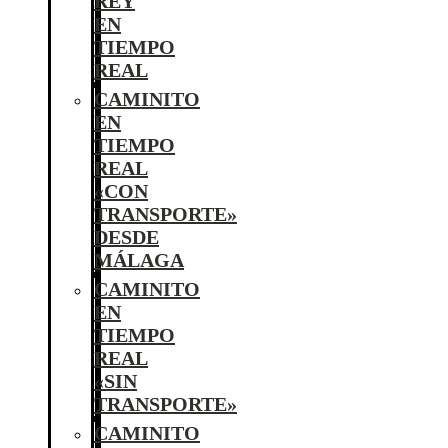
REY
EN
TIEMPO
REAL
CAMINITO
EN
TIEMPO
REAL
«CON
TRANSPORTE»
DESDE
MÁLAGA
CAMINITO
EN
TIEMPO
REAL
«SIN
TRANSPORTE»
CAMINITO