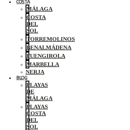
COSTA
MÁLAGA
COSTA
DEL
SOL
TORREMOLINOS
BENALMÁDENA
FUENGIROLA
MARBELLA
NERJA
BLOG
PLAYAS
DE
MÁLAGA
PLAYAS
COSTA
DEL
SOL