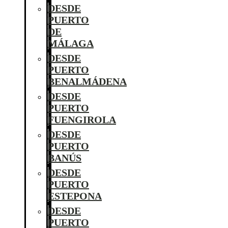
DESDE
PUERTO
DE
MÁLAGA
DESDE
PUERTO
BENALMÁDENA
DESDE
PUERTO
FUENGIROLA
DESDE
PUERTO
BANÚS
DESDE
PUERTO
ESTEPONA
DESDE
PUERTO