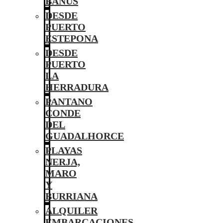
BANÚS
DESDE
PUERTO
ESTEPONA
DESDE
PUERTO
LA
HERRADURA
PANTANO
CONDE
DEL
GUADALHORCE
PLAYAS
NERJA,
MARO
Y
BURRIANA
ALQUILER
EMBARCACIONES