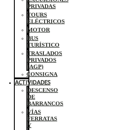
PRIVADAS
TOURS
ELÉCTRICOS
MOTOR
BUS
TURÍSTICO
TRASLADOS
PRIVADOS
(AGP)
CONSIGNA
ACTIVIDADES
DESCENSO
DE
BARRANCOS
VÍAS
FERRATAS
Y