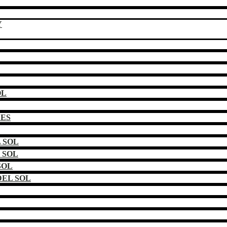
Y
OL
DES
 SOL
 SOL
SOL
EL SOL