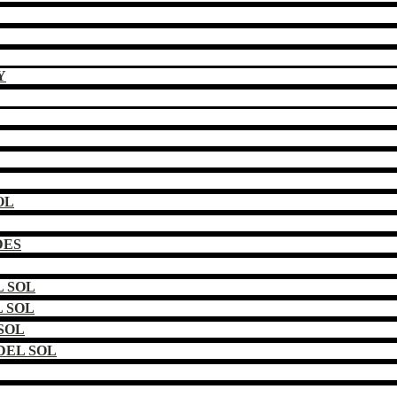
Y
OL
DES
 SOL
 SOL
SOL
DEL SOL