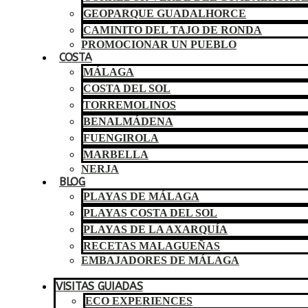
GEOPARQUE GUADALHORCE
CAMINITO DEL TAJO DE RONDA
PROMOCIONAR UN PUEBLO
COSTA
MÁLAGA
COSTA DEL SOL
TORREMOLINOS
BENALMÁDENA
FUENGIROLA
MARBELLA
NERJA
BLOG
PLAYAS DE MÁLAGA
PLAYAS COSTA DEL SOL
PLAYAS DE LA AXARQUÍA
RECETAS MALAGUEÑAS
EMBAJADORES DE MÁLAGA
VISITAS GUIADAS
ECO EXPERIENCES