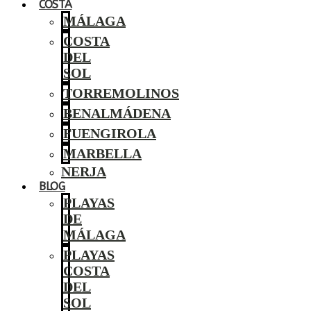
COSTA
MÁLAGA
COSTA
DEL
SOL
TORREMOLINOS
BENALMÁDENA
FUENGIROLA
MARBELLA
NERJA
BLOG
PLAYAS
DE
MÁLAGA
PLAYAS
COSTA
DEL
SOL