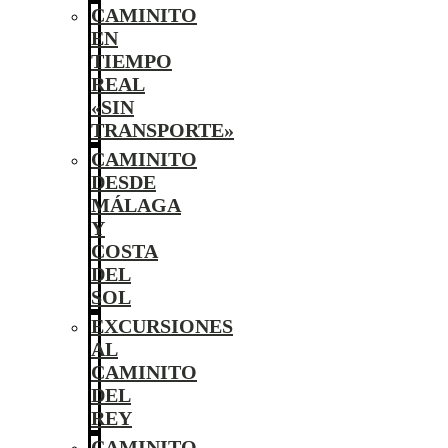
CAMINITO
EN
TIEMPO
REAL
«SIN
TRANSPORTE»
CAMINITO
DESDE
MÁLAGA
Y
COSTA
DEL
SOL
EXCURSIONES
AL
CAMINITO
DEL
REY
CAMINITO