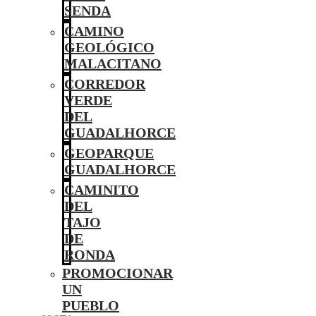
SENDA
CAMINO
GEOLÓGICO
MALACITANO
CORREDOR
VERDE
DEL
GUADALHORCE
GEOPARQUE
GUADALHORCE
CAMINITO
DEL
TAJO
DE
RONDA
PROMOCIONAR
UN
PUEBLO