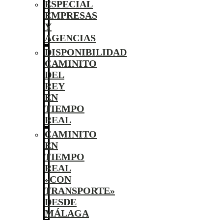
ESPECIAL
EMPRESAS
Y
AGENCIAS
DISPONIBILIDAD
CAMINITO
DEL
REY
EN
TIEMPO
REAL
CAMINITO
EN
TIEMPO
REAL
«CON
TRANSPORTE»
DESDE
MÁLAGA