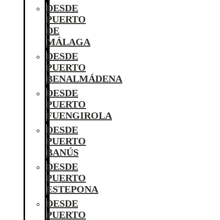
DESDE
PUERTO
DE
MÁLAGA
DESDE
PUERTO
BENALMÁDENA
DESDE
PUERTO
FUENGIROLA
DESDE
PUERTO
BANÚS
DESDE
PUERTO
ESTEPONA
DESDE
PUERTO