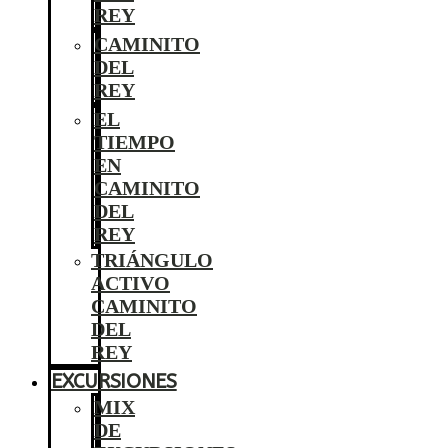
REY
CAMINITO
DEL
REY
EL
TIEMPO
EN
CAMINITO
DEL
REY
TRIÁNGULO
ACTIVO
CAMINITO
DEL
REY
EXCURSIONES
MIX
DE