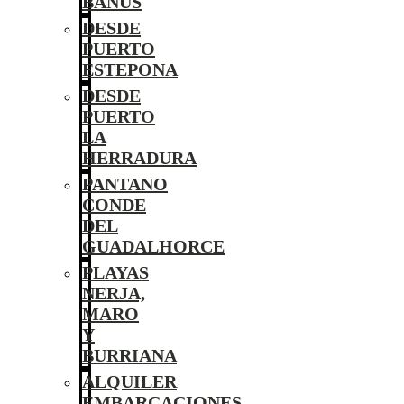
BANÚS
DESDE
PUERTO
ESTEPONA
DESDE
PUERTO
LA
HERRADURA
PANTANO
CONDE
DEL
GUADALHORCE
PLAYAS
NERJA,
MARO
Y
BURRIANA
ALQUILER
EMBARCACIONES