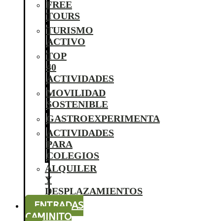
FREE
TOURS
TURISMO
ACTIVO
TOP
40
ACTIVIDADES
MOVILIDAD
SOSTENIBLE
GASTROEXPERIMENTA
ACTIVIDADES
PARA
COLEGIOS
ALQUILER
Y
DESPLAZAMIENTOS
ENTRADAS
CAMINITO