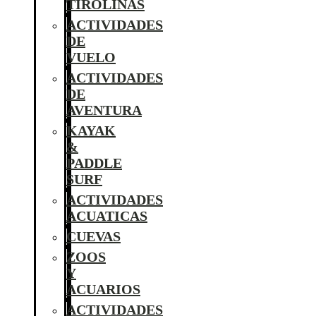
TIROLINAS
ACTIVIDADES
DE
VUELO
ACTIVIDADES
DE
AVENTURA
KAYAK
&
PADDLE
SURF
ACTIVIDADES
ACUATICAS
CUEVAS
ZOOS
Y
ACUARIOS
ACTIVIDADES