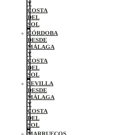
Y
COSTA
DEL
SOL
CÓRDOBA
DESDE
MÁLAGA
Y
COSTA
DEL
SOL
SEVILLA
DESDE
MÁLAGA
Y
COSTA
DEL
SOL
MARRUECOS