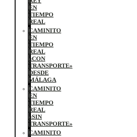
REY
EN
TIEMPO
REAL
CAMINITO
EN
TIEMPO
REAL
«CON
TRANSPORTE»
DESDE
MÁLAGA
CAMINITO
EN
TIEMPO
REAL
«SIN
TRANSPORTE»
CAMINITO