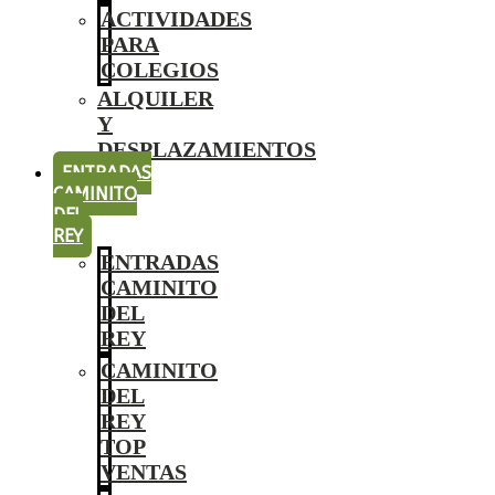
ACTIVIDADES
PARA
COLEGIOS
ALQUILER
Y
DESPLAZAMIENTOS
ENTRADAS
CAMINITO
DEL
REY
ENTRADAS
CAMINITO
DEL
REY
CAMINITO
DEL
REY
TOP
VENTAS