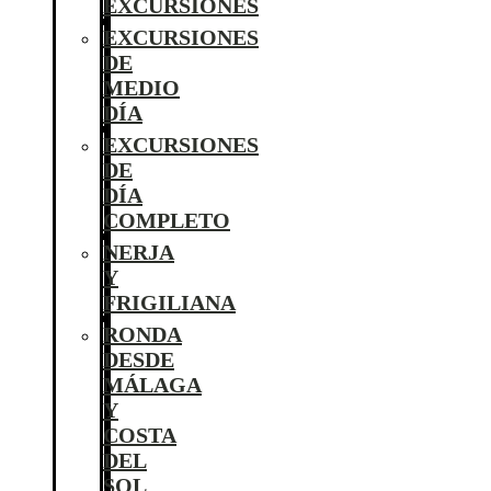
EXCURSIONES
EXCURSIONES
DE
MEDIO
DÍA
EXCURSIONES
DE
DÍA
COMPLETO
NERJA
Y
FRIGILIANA
RONDA
DESDE
MÁLAGA
Y
COSTA
DEL
SOL