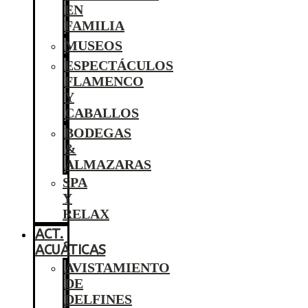
EN
FAMILIA
MUSEOS
ESPECTÁCULOS
FLAMENCO
Y
CABALLOS
BODEGAS
&
ALMAZARAS
SPA
Y
RELAX
ACT.
ACUÁTICAS
AVISTAMIENTO
DE
DELFINES