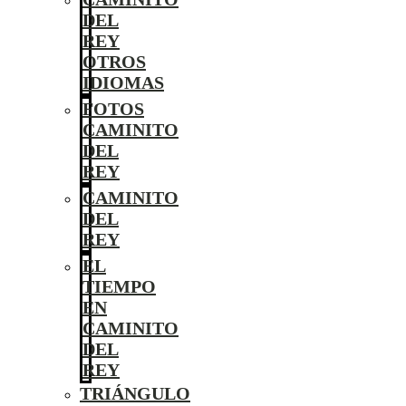
DEL
REY
OTROS
IDIOMAS
FOTOS
CAMINITO
DEL
REY
CAMINITO
DEL
REY
EL
TIEMPO
EN
CAMINITO
DEL
REY
TRIÁNGULO