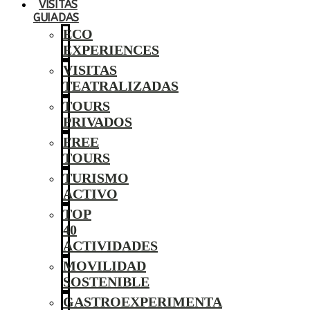
VISITAS
GUIADAS
ECO
EXPERIENCES
VISITAS
TEATRALIZADAS
TOURS
PRIVADOS
FREE
TOURS
TURISMO
ACTIVO
TOP
40
ACTIVIDADES
MOVILIDAD
SOSTENIBLE
GASTROEXPERIMENTA