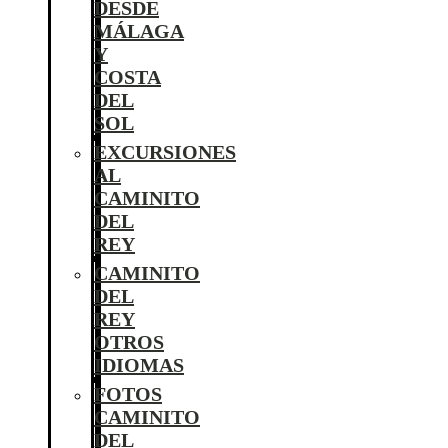
DESDE
MÁLAGA
Y
COSTA
DEL
SOL
EXCURSIONES
AL
CAMINITO
DEL
REY
CAMINITO
DEL
REY
OTROS
IDIOMAS
FOTOS
CAMINITO
DEL