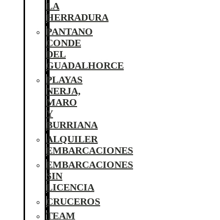
LA
HERRADURA
PANTANO
CONDE
DEL
GUADALHORCE
PLAYAS
NERJA,
MARO
Y
BURRIANA
ALQUILER
EMBARCACIONES
EMBARCACIONES
SIN
LICENCIA
CRUCEROS
TEAM