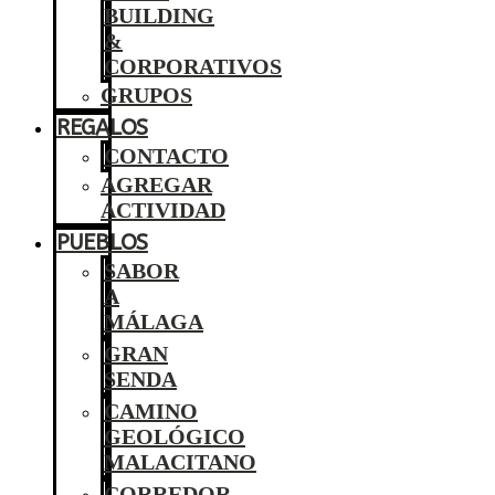
BUILDING
&
CORPORATIVOS
GRUPOS
REGALOS
CONTACTO
AGREGAR
ACTIVIDAD
PUEBLOS
SABOR
A
MÁLAGA
GRAN
SENDA
CAMINO
GEOLÓGICO
MALACITANO
CORREDOR