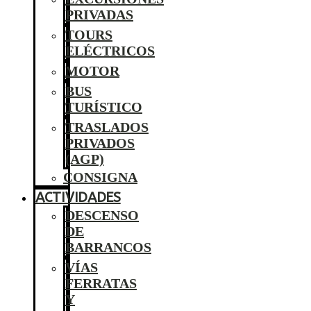
PRIVADAS
TOURS
ELÉCTRICOS
MOTOR
BUS
TURÍSTICO
TRASLADOS
PRIVADOS
(AGP)
CONSIGNA
ACTIVIDADES
DESCENSO
DE
BARRANCOS
VÍAS
FERRATAS
Y