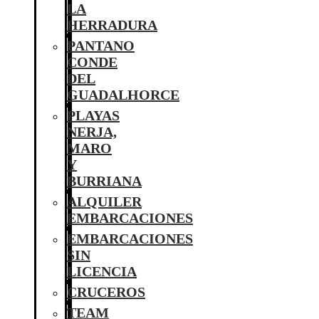
LA
HERRADURA
PANTANO
CONDE
DEL
GUADALHORCE
PLAYAS
NERJA,
MARO
Y
BURRIANA
ALQUILER
EMBARCACIONES
EMBARCACIONES
SIN
LICENCIA
CRUCEROS
TEAM