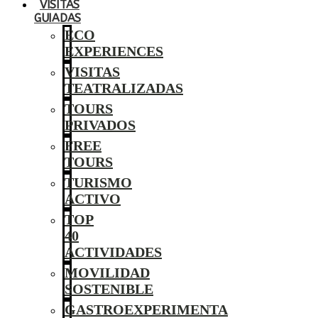
VISITAS
GUIADAS
ECO
EXPERIENCES
VISITAS
TEATRALIZADAS
TOURS
PRIVADOS
FREE
TOURS
TURISMO
ACTIVO
TOP
40
ACTIVIDADES
MOVILIDAD
SOSTENIBLE
GASTROEXPERIMENTA