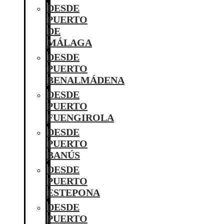
DESDE
PUERTO
DE
MÁLAGA
DESDE
PUERTO
BENALMÁDENA
DESDE
PUERTO
FUENGIROLA
DESDE
PUERTO
BANÚS
DESDE
PUERTO
ESTEPONA
DESDE
PUERTO