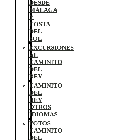
DESDE
MÁLAGA
Y
COSTA
DEL
SOL
EXCURSIONES
AL
CAMINITO
DEL
REY
CAMINITO
DEL
REY
OTROS
IDIOMAS
FOTOS
CAMINITO
DEL