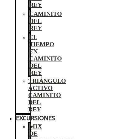
REY
CAMINITO
DEL
REY
EL
TIEMPO
EN
CAMINITO
DEL
REY
TRIÁNGULO
ACTIVO
CAMINITO
DEL
REY
EXCURSIONES
MIX
DE