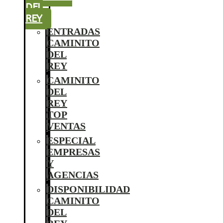
DEL
REY
ENTRADAS
CAMINITO
DEL
REY
CAMINITO
DEL
REY
TOP
VENTAS
ESPECIAL
EMPRESAS
Y
AGENCIAS
DISPONIBILIDAD
CAMINITO
DEL