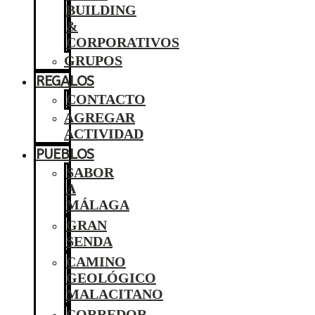
BUILDING
&
CORPORATIVOS
GRUPOS
REGALOS
CONTACTO
AGREGAR
ACTIVIDAD
PUEBLOS
SABOR
A
MÁLAGA
GRAN
SENDA
CAMINO
GEOLÓGICO
MALACITANO
CORREDOR