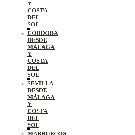
Y
COSTA
DEL
SOL
CÓRDOBA
DESDE
MÁLAGA
Y
COSTA
DEL
SOL
SEVILLA
DESDE
MÁLAGA
Y
COSTA
DEL
SOL
MARRUECOS