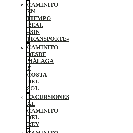
CAMINITO
EN
TIEMPO
REAL
«SIN
TRANSPORTE»
CAMINITO
DESDE
MÁLAGA
Y
COSTA
DEL
SOL
EXCURSIONES
AL
CAMINITO
DEL
REY
CAMINITO