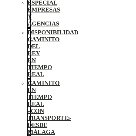
ESPECIAL
EMPRESAS
Y
AGENCIAS
DISPONIBILIDAD
CAMINITO
DEL
REY
EN
TIEMPO
REAL
CAMINITO
EN
TIEMPO
REAL
«CON
TRANSPORTE»
DESDE
MÁLAGA