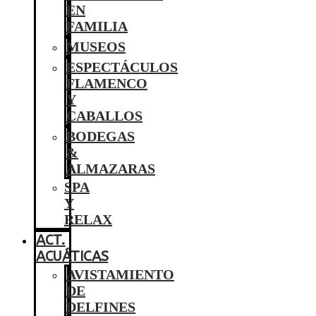
EN
FAMILIA
MUSEOS
ESPECTÁCULOS
FLAMENCO
Y
CABALLOS
BODEGAS
&
ALMAZARAS
SPA
Y
RELAX
ACT.
ACUÁTICAS
AVISTAMIENTO
DE
DELFINES