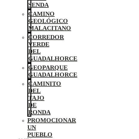
SENDA
CAMINO
GEOLÓGICO
MALACITANO
CORREDOR
VERDE
DEL
GUADALHORCE
GEOPARQUE
GUADALHORCE
CAMINITO
DEL
TAJO
DE
RONDA
PROMOCIONAR
UN
PUEBLO