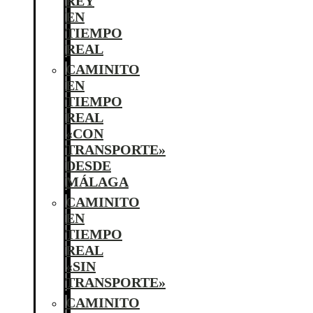
REY
EN
TIEMPO
REAL
CAMINITO
EN
TIEMPO
REAL
«CON
TRANSPORTE»
DESDE
MÁLAGA
CAMINITO
EN
TIEMPO
REAL
«SIN
TRANSPORTE»
CAMINITO