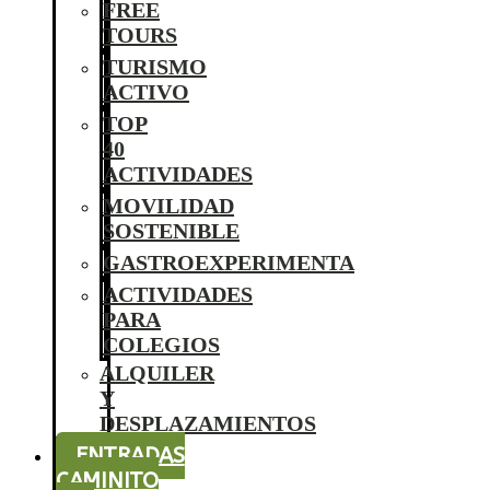
FREE
TOURS
TURISMO
ACTIVO
TOP
40
ACTIVIDADES
MOVILIDAD
SOSTENIBLE
GASTROEXPERIMENTA
ACTIVIDADES
PARA
COLEGIOS
ALQUILER
Y
DESPLAZAMIENTOS
ENTRADAS
CAMINITO