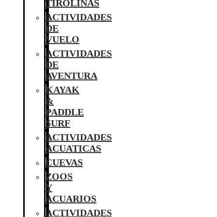
TIROLINAS
ACTIVIDADES
DE
VUELO
ACTIVIDADES
DE
AVENTURA
KAYAK
&
PADDLE
SURF
ACTIVIDADES
ACUATICAS
CUEVAS
ZOOS
Y
ACUARIOS
ACTIVIDADES