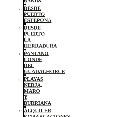
BANÚS
DESDE
PUERTO
ESTEPONA
DESDE
PUERTO
LA
HERRADURA
PANTANO
CONDE
DEL
GUADALHORCE
PLAYAS
NERJA,
MARO
Y
BURRIANA
ALQUILER
EMBARCACIONES