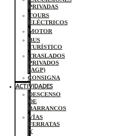
PRIVADAS
TOURS
ELÉCTRICOS
MOTOR
BUS
TURÍSTICO
TRASLADOS
PRIVADOS
(AGP)
CONSIGNA
ACTIVIDADES
DESCENSO
DE
BARRANCOS
VÍAS
FERRATAS
Y