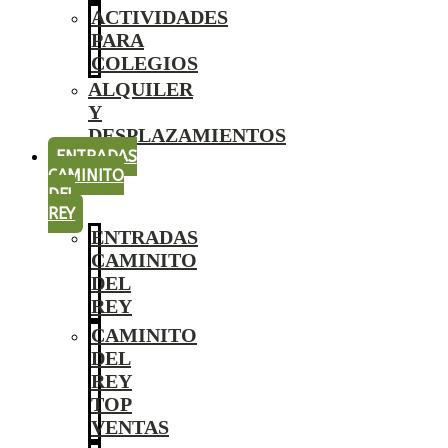
ACTIVIDADES
PARA
COLEGIOS
ALQUILER
Y
DESPLAZAMIENTOS
ENTRADAS
CAMINITO
DEL
REY
ENTRADAS
CAMINITO
DEL
REY
CAMINITO
DEL
REY
TOP
VENTAS