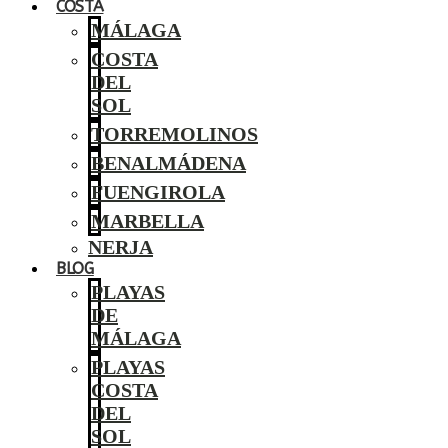
COSTA
MÁLAGA
COSTA
DEL
SOL
TORREMOLINOS
BENALMÁDENA
FUENGIROLA
MARBELLA
NERJA
BLOG
PLAYAS
DE
MÁLAGA
PLAYAS
COSTA
DEL
SOL