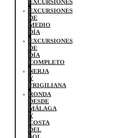
EXCURSIONES
EXCURSIONES
DE
MEDIO
DÍA
EXCURSIONES
DE
DÍA
COMPLETO
NERJA
Y
FRIGILIANA
RONDA
DESDE
MÁLAGA
Y
COSTA
DEL
SOL