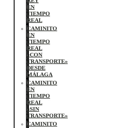
REY
EN
TIEMPO
REAL
CAMINITO
EN
TIEMPO
REAL
«CON
TRANSPORTE»
DESDE
MÁLAGA
CAMINITO
EN
TIEMPO
REAL
«SIN
TRANSPORTE»
CAMINITO