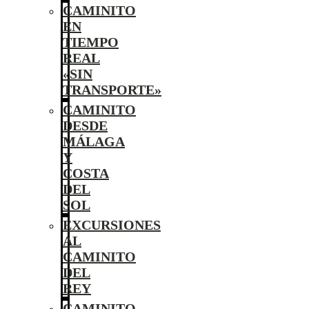
CAMINITO
EN
TIEMPO
REAL
«SIN
TRANSPORTE»
CAMINITO
DESDE
MÁLAGA
Y
COSTA
DEL
SOL
EXCURSIONES
AL
CAMINITO
DEL
REY
CAMINITO