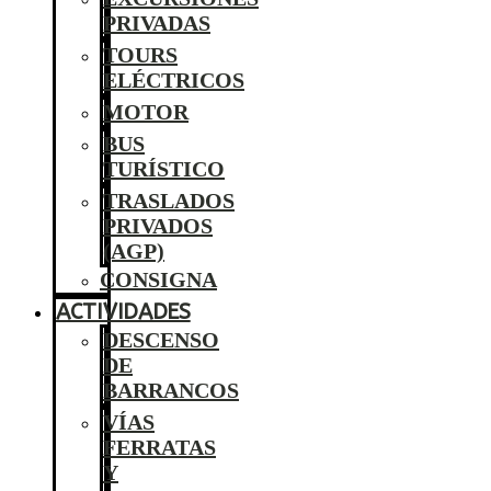
PRIVADAS
TOURS
ELÉCTRICOS
MOTOR
BUS
TURÍSTICO
TRASLADOS
PRIVADOS
(AGP)
CONSIGNA
ACTIVIDADES
DESCENSO
DE
BARRANCOS
VÍAS
FERRATAS
Y