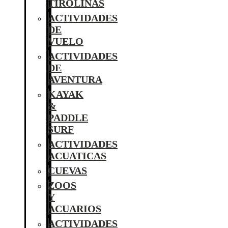
TIROLINAS
ACTIVIDADES
DE
VUELO
ACTIVIDADES
DE
AVENTURA
KAYAK
&
PADDLE
SURF
ACTIVIDADES
ACUATICAS
CUEVAS
ZOOS
Y
ACUARIOS
ACTIVIDADES