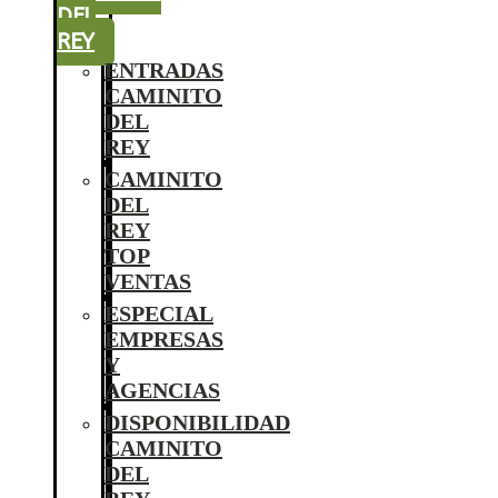
DEL
REY
ENTRADAS
CAMINITO
DEL
REY
CAMINITO
DEL
REY
TOP
VENTAS
ESPECIAL
EMPRESAS
Y
AGENCIAS
DISPONIBILIDAD
CAMINITO
DEL