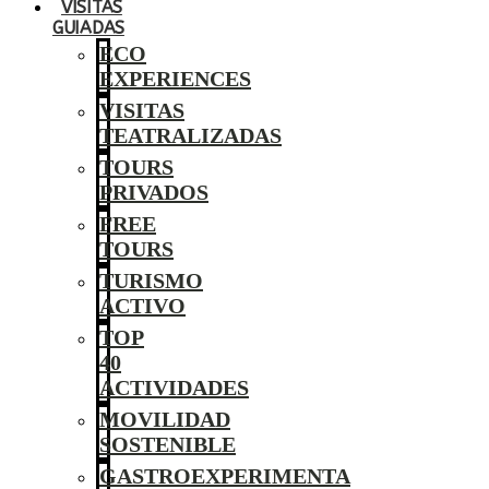
VISITAS
GUIADAS
ECO
EXPERIENCES
VISITAS
TEATRALIZADAS
TOURS
PRIVADOS
FREE
TOURS
TURISMO
ACTIVO
TOP
40
ACTIVIDADES
MOVILIDAD
SOSTENIBLE
GASTROEXPERIMENTA