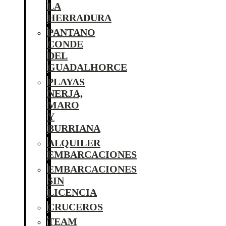
LA
HERRADURA
PANTANO
CONDE
DEL
GUADALHORCE
PLAYAS
NERJA,
MARO
Y
BURRIANA
ALQUILER
EMBARCACIONES
EMBARCACIONES
SIN
LICENCIA
CRUCEROS
TEAM