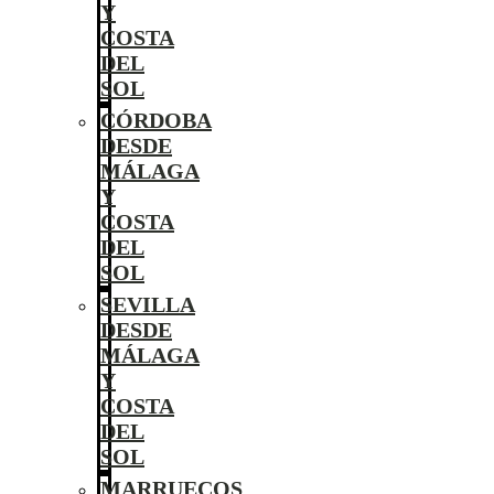
Y
COSTA
DEL
SOL
CÓRDOBA
DESDE
MÁLAGA
Y
COSTA
DEL
SOL
SEVILLA
DESDE
MÁLAGA
Y
COSTA
DEL
SOL
MARRUECOS