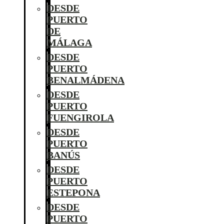
DESDE
PUERTO
DE
MÁLAGA
DESDE
PUERTO
BENALMÁDENA
DESDE
PUERTO
FUENGIROLA
DESDE
PUERTO
BANÚS
DESDE
PUERTO
ESTEPONA
DESDE
PUERTO