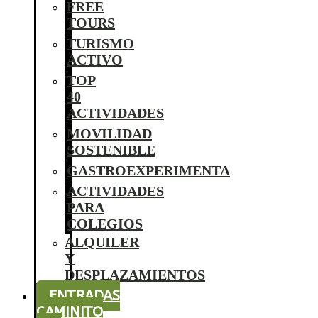
FREE
TOURS
TURISMO
ACTIVO
TOP
40
ACTIVIDADES
MOVILIDAD
SOSTENIBLE
GASTROEXPERIMENTA
ACTIVIDADES
PARA
COLEGIOS
ALQUILER
Y
DESPLAZAMIENTOS
ENTRADAS
CAMINITO