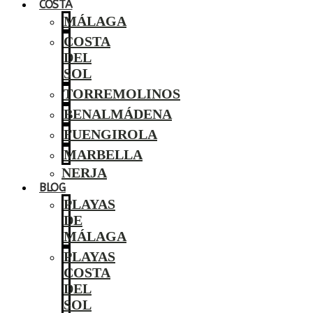
COSTA
MÁLAGA
COSTA
DEL
SOL
TORREMOLINOS
BENALMÁDENA
FUENGIROLA
MARBELLA
NERJA
BLOG
PLAYAS
DE
MÁLAGA
PLAYAS
COSTA
DEL
SOL