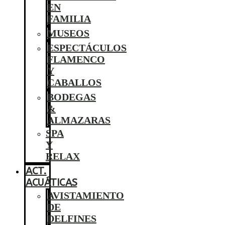
EN
FAMILIA
MUSEOS
ESPECTÁCULOS
FLAMENCO
Y
CABALLOS
BODEGAS
&
ALMAZARAS
SPA
Y
RELAX
ACT.
ACUÁTICAS
AVISTAMIENTO
DE
DELFINES