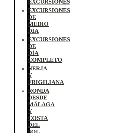
EXCURSIONES
EXCURSIONES
DE
MEDIO
DÍA
EXCURSIONES
DE
DÍA
COMPLETO
NERJA
Y
FRIGILIANA
RONDA
DESDE
MÁLAGA
Y
COSTA
DEL
SOL