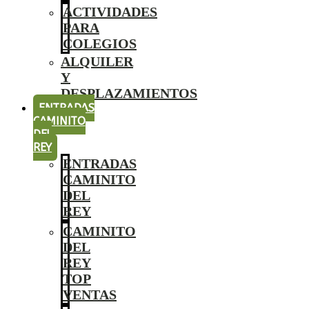
ACTIVIDADES
PARA
COLEGIOS
ALQUILER
Y
DESPLAZAMIENTOS
ENTRADAS
CAMINITO
DEL
REY
ENTRADAS
CAMINITO
DEL
REY
CAMINITO
DEL
REY
TOP
VENTAS