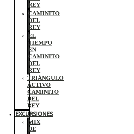
REY
CAMINITO
DEL
REY
EL
TIEMPO
EN
CAMINITO
DEL
REY
TRIÁNGULO
ACTIVO
CAMINITO
DEL
REY
EXCURSIONES
MIX
DE