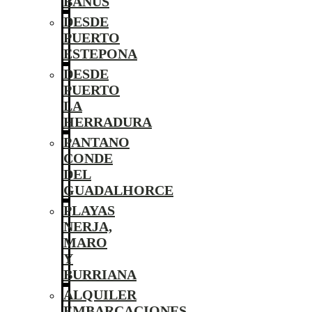
BANÚS
DESDE
PUERTO
ESTEPONA
DESDE
PUERTO
LA
HERRADURA
PANTANO
CONDE
DEL
GUADALHORCE
PLAYAS
NERJA,
MARO
Y
BURRIANA
ALQUILER
EMBARCACIONES