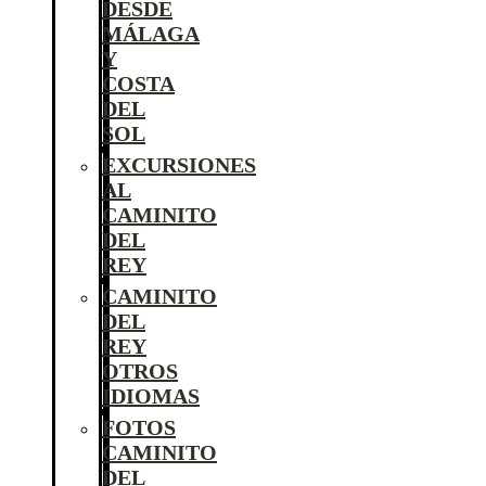
DESDE
MÁLAGA
Y
COSTA
DEL
SOL
EXCURSIONES
AL
CAMINITO
DEL
REY
CAMINITO
DEL
REY
OTROS
IDIOMAS
FOTOS
CAMINITO
DEL