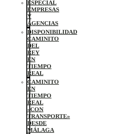
ESPECIAL
EMPRESAS
Y
AGENCIAS
DISPONIBILIDAD
CAMINITO
DEL
REY
EN
TIEMPO
REAL
CAMINITO
EN
TIEMPO
REAL
«CON
TRANSPORTE»
DESDE
MÁLAGA