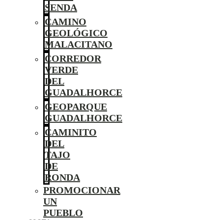
SENDA
CAMINO
GEOLÓGICO
MALACITANO
CORREDOR
VERDE
DEL
GUADALHORCE
GEOPARQUE
GUADALHORCE
CAMINITO
DEL
TAJO
DE
RONDA
PROMOCIONAR
UN
PUEBLO