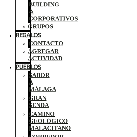
BUILDING
&
CORPORATIVOS
GRUPOS
REGALOS
CONTACTO
AGREGAR
ACTIVIDAD
PUEBLOS
SABOR
A
MÁLAGA
GRAN
SENDA
CAMINO
GEOLÓGICO
MALACITANO
CORREDOR